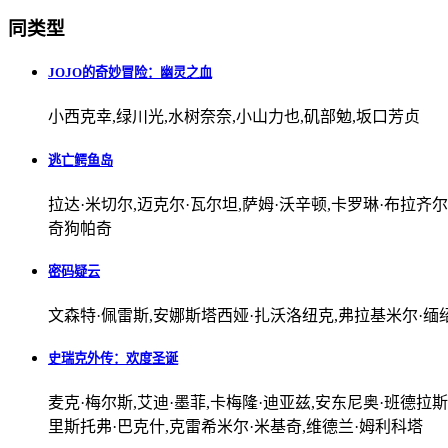
同类型
JOJO的奇妙冒险：幽灵之血
小西克幸,绿川光,水树奈奈,小山力也,矶部勉,坂口芳贞
逃亡鳄鱼岛
拉达·米切尔,迈克尔·瓦尔坦,萨姆·沃辛顿,卡罗琳·布拉齐尔,史
奇狗帕奇
密码疑云
文森特·佩雷斯,安娜斯塔西娅·扎沃洛纽克,弗拉基米尔·缅绍夫,O
史瑞克外传：欢度圣诞
麦克·梅尔斯,艾迪·墨菲,卡梅隆·迪亚兹,安东尼奥·班德拉斯
里斯托弗·巴克什,克雷希米尔·米基奇,维德兰·姆利科塔