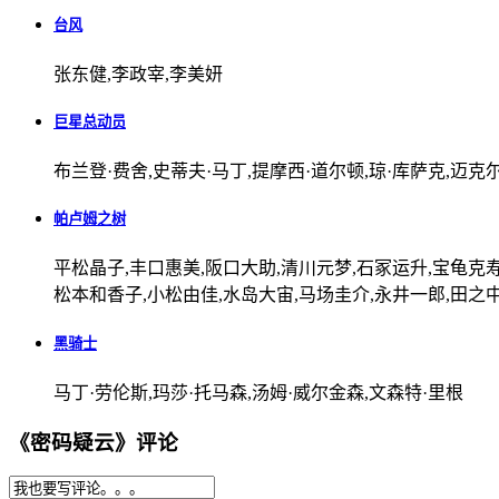
台风
张东健,李政宰,李美妍
巨星总动员
布兰登·费舍,史蒂夫·马丁,提摩西·道尔顿,琼·库萨克,迈克
帕卢姆之树
平松晶子,丰口惠美,阪口大助,清川元梦,石冢运升,宝龟克寿
松本和香子,小松由佳,水岛大宙,马场圭介,永井一郎,田之
黑骑士
马丁·劳伦斯,玛莎·托马森,汤姆·威尔金森,文森特·里根
《密码疑云》评论