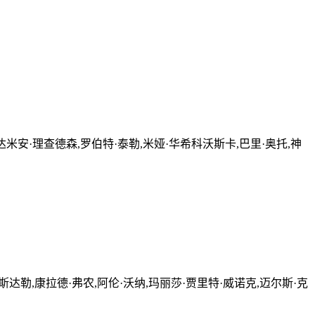
雷尔,达米安·理查德森,罗伯特·泰勒,米娅·华希科沃斯卡,巴里·奥托,神
斯达勒,康拉德·弗农,阿伦·沃纳,玛丽莎·贾里特·威诺克,迈尔斯·克