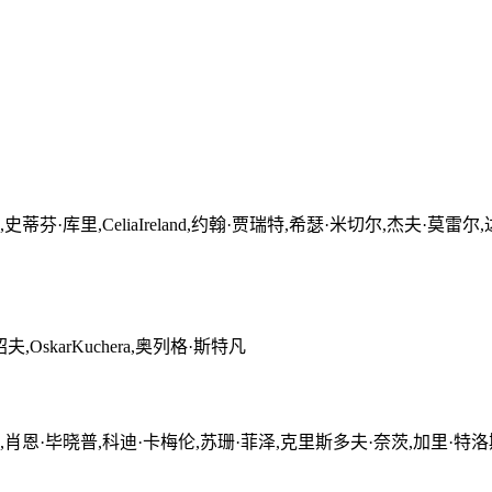
蒂芬·库里,CeliaIreland,约翰·贾瑞特,希瑟·米切尔,杰夫·莫
skarKuchera,奥列格·斯特凡
,肖恩·毕晓普,科迪·卡梅伦,苏珊·菲泽,克里斯多夫·奈茨,加里·特洛