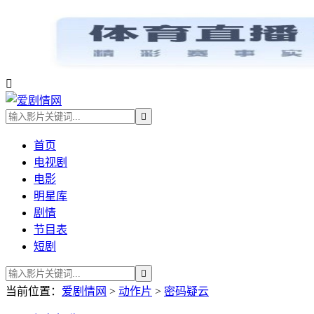


首页
电视剧
电影
明星库
剧情
节目表
短剧

当前位置：
爱剧情网
>
动作片
>
密码疑云