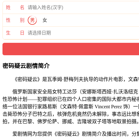
姓 名
性 别
男
女
生 日
密码疑云剧情简介
《密码疑云》是瓦季姆·舒梅列夫执导的动作片电影，文森特·佩雷
俄罗斯国家安全局女特工达莎（安娜斯塔西娅·扎沃洛纽克 Ana
性恐怖计划——犯罪组织已在四个人口密集的国际大都市内秘
络一位法国银行家路易斯（文森特·佩雷斯 Vincent Pe
击毙恐怖分子巴特之后，核弹危机竟然仍未解除，事态远比想
拍，并在巴黎、佛罗伦萨、挪威、吉隆坡双子塔等地取景拍摄
爱剧情网为您提供《密码疑云》剧情简介及播出时间，分