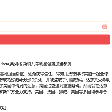
hera,奥列格·斯特凡等明星强势加盟参演
法德的武装基地担当卧底，逐渐获得信任，得知扎法德即将实施一起全球
德却突然被同伙巴特杀死，并被盗取了引爆密码。达莎又受命联
料引起了美国中情局的注意，跨国追查遇到重重阻碍。然而就在达莎
罗斯军方全力支持。美国、法国、挪威、英国等多国均参与合
友哦！