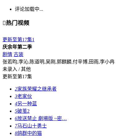
评论加载中...

热门视频
更新至第17集
1
庆余年第二季
剧情
古装
张若昀,李沁,陈道明,吴刚,郭麒麟,付辛博,田雨,李小冉
未录入 / 其他
更新至第17集
2
家族荣耀之继承者
3
老家伙
4
另一种蓝
5
破茧2
6
放送禁止 劇場版 ~密…
7
马石山十勇士
8
鸽群中的猫