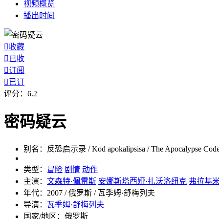
视频
概览
播出
时间

收藏

已收

订阅

已订
评分：
6.2
密码疑云
别名：
反恐启示录 / Kod apokalipsisa / The Apocalypse Cod
类型：
冒险
剧情
动作
主演：
文森特·佩雷斯
安娜斯塔西娅·扎沃洛纽克
弗拉基米
年代：
2007 / 俄罗斯 / 瓦季姆·舒梅列夫
导演：
瓦季姆·舒梅列夫
国家/地区：
俄罗斯