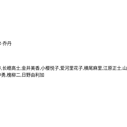
尔·乔丹
,长嶝高士,金井美香,小樱悦子,爱河里花子,横尾麻里,江原正士,山
中勇,槐柳二,日野由利加