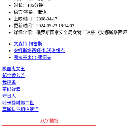
时长：
106分钟
语言/字幕：
俄语
上映时间：
2008-04-17
更新时间：
2024-05-23 18:14:03
详细介绍：
俄罗斯国家安全局女特工达莎（安娜斯塔西娅
文森特·佩雷斯
安娜斯塔西娅·扎沃洛纽克
弗拉基米尔·缅绍夫
吸血鬼女王
郁金香芳芳
我控诉
密码疑云
守日人
叶卡捷琳娜二世
莫斯科不相信眼泪
八字精批