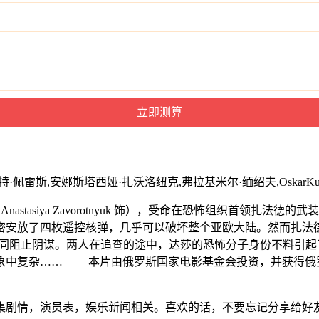
斯,安娜斯塔西娅·扎沃洛纽克,弗拉基米尔·缅绍夫,OskarKuc
stasiya Zavorotnyuk 饰），受命在恐怖组织首领扎
密安放了四枚遥控核弹，几乎可以破坏整个亚欧大陆。然而扎法
rez 饰）一同阻止阴谋。两人在追查的途中，达莎的恐怖分子身份不
象中复杂…… 本片由俄罗斯国家电影基金会投资，并获得俄
。
集剧情，演员表，娱乐新闻相关。喜欢的话，不要忘记分享给好