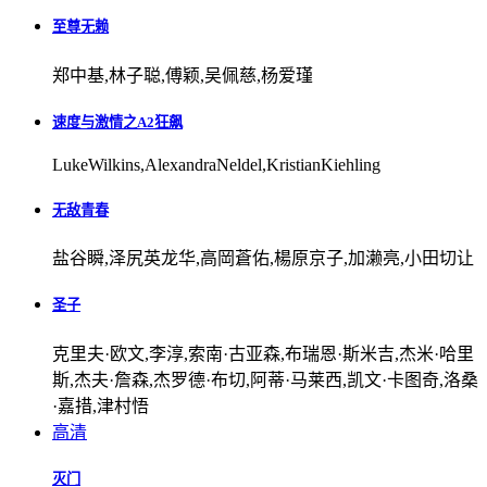
至尊无赖
郑中基,林子聪,傅颖,吴佩慈,杨爱瑾
速度与激情之A2狂飙
LukeWilkins,AlexandraNeldel,KristianKiehling
无敌青春
盐谷瞬,泽尻英龙华,高岡蒼佑,楊原京子,加濑亮,小田切让
圣子
克里夫·欧文,李淳,索南·古亚森,布瑞恩·斯米吉,杰米·哈里
斯,杰夫·詹森,杰罗德·布切,阿蒂·马莱西,凯文·卡图奇,洛桑
·嘉措,津村悟
高清
灭门