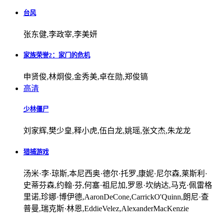
台风
张东健,李政宰,李美妍
家族荣誉2：家门的危机
申贤俊,林炯俊,金秀美,卓在勋,郑俊镐
高清
少林僵尸
刘家辉,樊少皇,释小虎,伍白龙,姚瑶,张文杰,朱龙龙
猎捕游戏
汤米·李·琼斯,本尼西奥·德尔·托罗,康妮·尼尔森,莱斯利·
史蒂芬森,约翰·芬,何塞·祖尼加,罗恩·坎纳达,马克·佩雷格
里诺,珍娜·博伊德,AaronDeCone,CarrickO'Quinn,朗尼·查
普曼,瑞克斯·林恩,EddieVelez,AlexanderMacKenzie