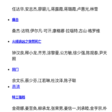
任达华,安志杰,廖碧儿,蒋露霞,蒋璐霞,卢惠光,林雪
痛击
桑杰·达特,伊尔凡·可汗,康格娜·拉瑙特,古山·格罗维
火线追凶之突然死亡
钟汉良,释小龙,齐芳,涂黎曼,公方敏,徐少强,陈观泰,尹天
照
同门
余文乐,蔡少芬,江若琳,杜汶泽,陈子聪
高清
特工强档
金荷娜,姜至奂,柳承龙,张荣男,姜信一,刘承睦,金亨宗,朴