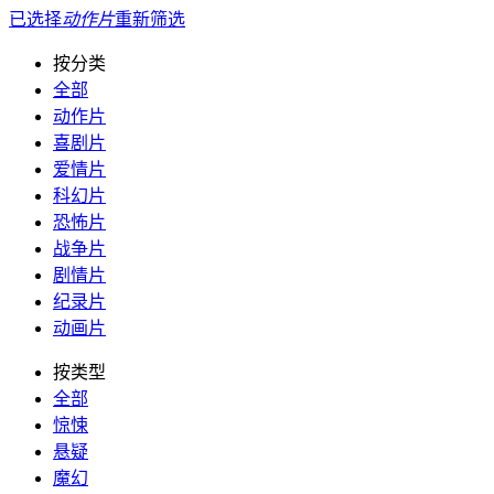
已选择
动作片
重新筛选
按分类
全部
动作片
喜剧片
爱情片
科幻片
恐怖片
战争片
剧情片
纪录片
动画片
按类型
全部
惊悚
悬疑
魔幻