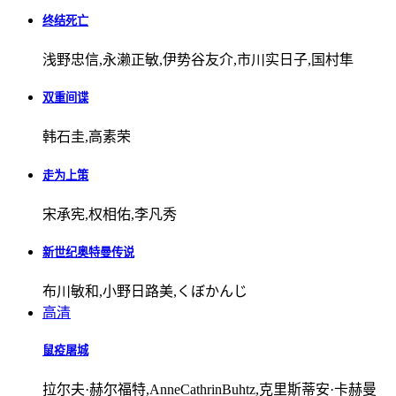
终结死亡
浅野忠信,永濑正敏,伊势谷友介,市川实日子,国村隼
双重间谍
韩石圭,高素荣
走为上策
宋承宪,权相佑,李凡秀
新世纪奥特曼传说
布川敏和,小野日路美,くぼかんじ
高清
鼠疫屠城
拉尔夫·赫尔福特,AnneCathrinBuhtz,克里斯蒂安·卡赫曼