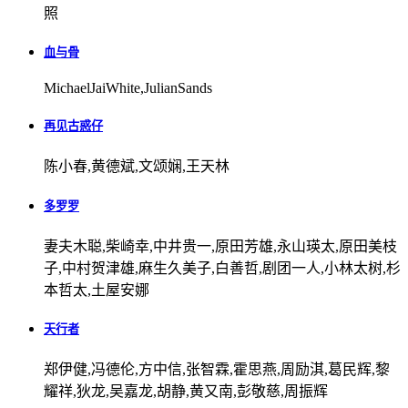
照
血与骨
MichaelJaiWhite,JulianSands
再见古惑仔
陈小春,黄德斌,文颂娴,王天林
多罗罗
妻夫木聪,柴崎幸,中井贵一,原田芳雄,永山瑛太,原田美枝
子,中村贺津雄,麻生久美子,白善哲,剧团一人,小林太树,杉
本哲太,土屋安娜
天行者
郑伊健,冯德伦,方中信,张智霖,霍思燕,周励淇,葛民辉,黎
耀祥,狄龙,吴嘉龙,胡静,黄又南,彭敬慈,周振辉