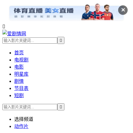
✕


首页
电视剧
电影
明星库
剧情
节目表
短剧

选择频道
动作片