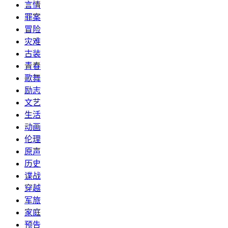
言情
罪案
冒险
灾难
古装
青春
歌舞
励志
文艺
生活
动画
伦理
原声
历史
谍战
穿越
军旅
家庭
预告