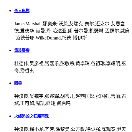
杀人电梯
JamesMarshall,娜奥米·沃茨,艾瑞克·泰尔,迈克尔·艾恩塞
德,爱德华·赫曼,丹·哈达亚,朗·普尔曼,凯瑟琳·迈瑟尔,威廉
·范德普耶,WilkeDurand,托德·博伊斯
重装警察
杜德伟,吴彦祖,钱嘉乐,彭敬慈,黄卓玲,谷祖琳,李耀明,巫
奇,潘哲玄
困兽
钟汉良,吴镇宇,张兆辉,胡杏儿,赵燕国彰,张国强,吉丽,古
斌,王可如,周凯,延翔,费启鸣
火线追凶之狂魔再现
钟汉良,释小龙,齐芳,涂黎曼,公方敏,徐少强,陈观泰,尹天