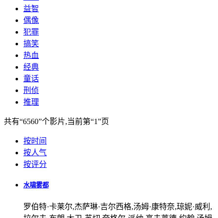
益智
偶像
犯罪
搞笑
热血
经典
童话
刑侦
推理
共有
“6560”
个影片,当前第
“1”
页
按时间
按人气
按评分
水啸雾都
罗伯特·卡莱尔,杰萨琳·吉尔西格,汤姆·康特奈,琼妮·威利,