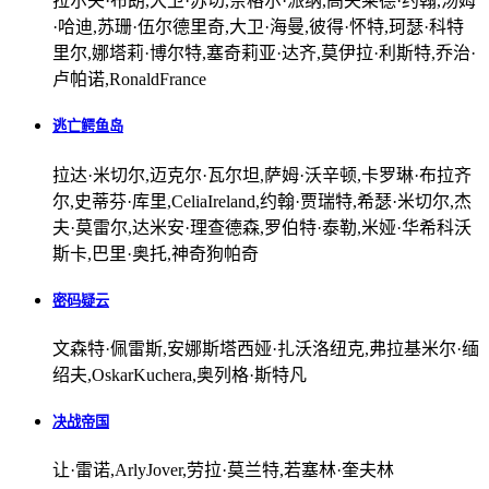
拉尔夫·布朗,大卫·苏切,奈格尔·派纳,高夫莱德·约翰,汤姆
·哈迪,苏珊·伍尔德里奇,大卫·海曼,彼得·怀特,珂瑟·科特
里尔,娜塔莉·博尔特,塞奇莉亚·达齐,莫伊拉·利斯特,乔治·
卢帕诺,RonaldFrance
逃亡鳄鱼岛
拉达·米切尔,迈克尔·瓦尔坦,萨姆·沃辛顿,卡罗琳·布拉齐
尔,史蒂芬·库里,CeliaIreland,约翰·贾瑞特,希瑟·米切尔,杰
夫·莫雷尔,达米安·理查德森,罗伯特·泰勒,米娅·华希科沃
斯卡,巴里·奥托,神奇狗帕奇
密码疑云
文森特·佩雷斯,安娜斯塔西娅·扎沃洛纽克,弗拉基米尔·缅
绍夫,OskarKuchera,奥列格·斯特凡
决战帝国
让·雷诺,ArlyJover,劳拉·莫兰特,若塞林·奎夫林