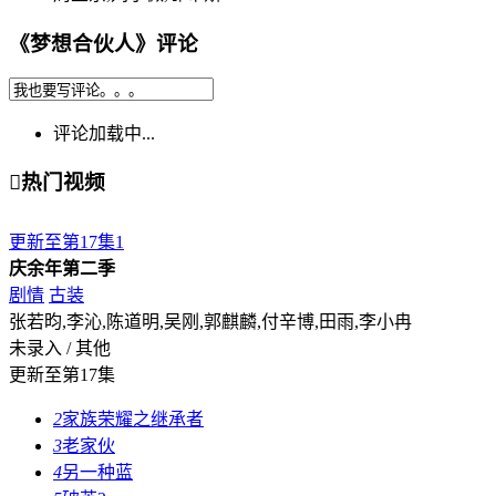
《梦想合伙人》评论
评论加载中...

热门视频
更新至第17集
1
庆余年第二季
剧情
古装
张若昀,李沁,陈道明,吴刚,郭麒麟,付辛博,田雨,李小冉
未录入 / 其他
更新至第17集
2
家族荣耀之继承者
3
老家伙
4
另一种蓝