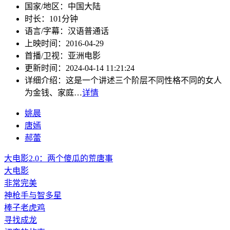
国家/地区：
中国大陆
时长：
101分钟
语言/字幕：
汉语普通话
上映时间：
2016-04-29
首播/卫视：
亚洲电影
更新时间：
2024-04-14 11:21:24
详细介绍：
这是一个讲述三个阶层不同性格不同的女人
为金钱、家庭…
详情
姚晨
唐嫣
郝蕾
大电影2.0：两个傻瓜的荒唐事
大电影
非常完美
神枪手与智多星
棒子老虎鸡
寻找成龙