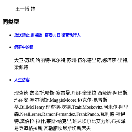
王一博 饰
同类型
放送禁止 劇場版 ~密着68日 復讐執行人
鸽群中的猫
大卫·苏切,哈丽特·瓦尔特,苏珊·伍尔德里奇,娜塔莎·里特,
梁佩诗
人生访客
理查德·詹金斯,哈斯·塞雷曼,丹娜·奎里拉,西娅姆·阿巴斯,
玛丽安·塞尔德斯,MaggieMoore,迈克尔·昆普斯
蒂,BillMcHenry,理查德·坎德,TzahiMoskovitz,阿米尔·阿里
森,NealLerner,RamonFernandez,FrankPando,瓦利德·祖伊
特,黛伯拉·拉什,莱斯·纳克里,班达埃尔比艾力维,布拉泽
易登道格拉斯,瓦勒腊坎尼斯切斯席夫