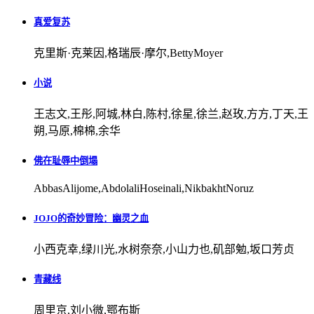
真爱复苏
克里斯·克莱因,格瑞辰·摩尔,BettyMoyer
小说
王志文,王彤,阿城,林白,陈村,徐星,徐兰,赵玫,方方,丁天,王
朔,马原,棉棉,余华
佛在耻辱中倒塌
AbbasAlijome,AbdolaliHoseinali,NikbakhtNoruz
JOJO的奇妙冒险：幽灵之血
小西克幸,绿川光,水树奈奈,小山力也,矶部勉,坂口芳贞
青藏线
周里京,刘小微,鄂布斯