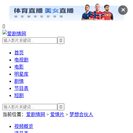
✕


首页
电视剧
电影
明星库
剧情
节目表
短剧

当前位置：
爱剧情网
>
爱情片
>
梦想合伙人
视频
概览