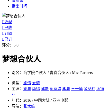
演员
表
播出
时间

收藏

已收

订阅

已订
评分：
5.0
梦想合伙人
别名：
商学院合伙人 / 青春合伙人 / Miss Partners
类型：
剧情
爱情
主演：
姚晨
唐嫣
郝蕾
郭富城
李晨
王一博
金圣柱
汤镇
业
年代：
2016 / 中国大陆 / 亚洲电影
导演：
张太维