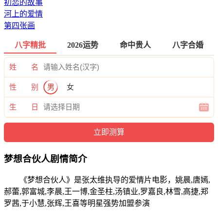
初恋的故事
河上的爱情
第四张画
八字精批
2026运势
命中贵人
八字合婚
姓 名
性 别
男
女
生 日
梦想合伙人剧情简介
《梦想合伙人》是张太维执导的爱情片电影，姚晨,唐嫣,
郝蕾,郭富城,李晨,王一博,金圣柱,汤镇业,罗嘉良,林雪,高捷,郑
罗茜,于小慧,张辉,王喜等明星强势加盟参演