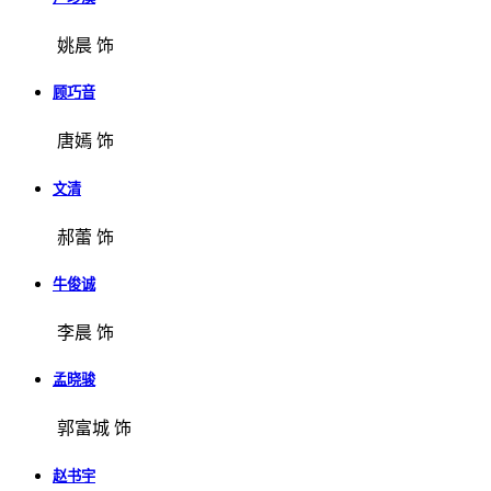
姚晨 饰
顾巧音
唐嫣 饰
文清
郝蕾 饰
牛俊诚
李晨 饰
孟晓骏
郭富城 饰
赵书宇