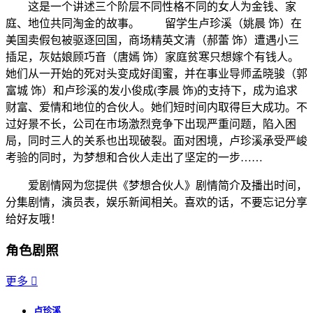
这是一个讲述三个阶层不同性格不同的女人为金钱、家
庭、地位共同淘金的故事。 留学生卢珍溪（姚晨 饰）在
美国卖假包被驱逐回国，商场精英文清（郝蕾 饰）遭遇小三
插足，灰姑娘顾巧音（唐嫣 饰）家庭贫寒只想嫁个有钱人。
她们从一开始的死对头变成好闺蜜，并在事业导师孟晓骏（郭
富城 饰）和卢珍溪的发小俊成(李晨 饰)的支持下，成为追求
财富、爱情和地位的合伙人。她们短时间内取得巨大成功。不
过好景不长，公司在市场激烈竞争下出现严重问题，陷入困
局，同时三人的关系也出现破裂。面对困境，卢珍溪承受严峻
考验的同时，为梦想和合伙人走出了坚定的一步……
爱剧情网为您提供《梦想合伙人》剧情简介及播出时间，
分集剧情，演员表，娱乐新闻相关。喜欢的话，不要忘记分享
给好友哦！
角色剧照
更多

卢珍溪