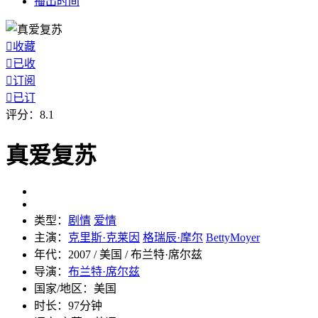
播出
时间

收藏

已收

订阅

已订
评分：
8.1
真爱复苏
类型：
剧情
爱情
主演：
克里斯·克莱因
格瑞辰·摩尔
BettyMoyer
年代：
2007 / 美国 / 布兰特·席尔兹
导演：
布兰特·席尔兹
国家/地区：
美国
时长：
97分钟