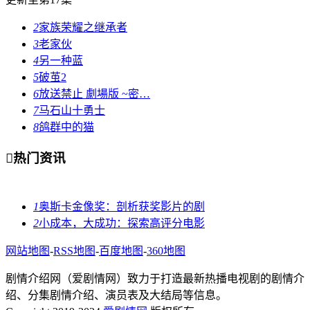
2
家族荣耀之继承者
3
老家伙
4
另一种蓝
5
破茧2
6
放送禁止 劇場版 ~密…
7
马石山十勇士
8
鸽群中的猫

热门资讯
1
奥斯卡金像奖：剖析获奖影片的剧
2
小成本，大成功：探索高评分电影
网站地图
-
RSS地图
-
百度地图
-
360地图
剧情介绍网（爱剧情网）致力于打造最新热播电视剧的剧情介
绍、分集剧情介绍、演员表及大结局等信息。