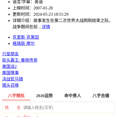
语言/字幕：
英语
上映时间：
2007-01-28
更新时间：
2024-05-23 18:51:29
详细介绍：
故事发生在第二次世界大战刚刚结束之际，
战争期间在前…
详情
克里斯·克莱因
格瑞辰·摩尔
只是朋友
街头霸王: 春丽传奇
美国派2
美国情事
决战犹马镇
猎头召唤
八字精批
2026运势
命中贵人
八字合婚
姓 名