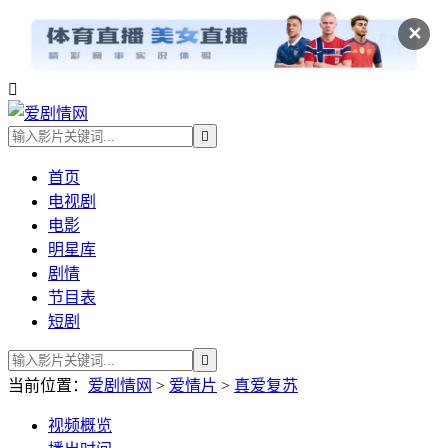
✕


首页
电视剧
电影
明星库
剧情
节目表
短剧

当前位置：
爱剧情网
>
爱情片
>
真爱复苏
视频
概览