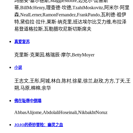
玛丽安·塞尔德斯,MaggieMoore,迈克尔·昆普斯
蒂,BillMcHenry,理查德·坎德,TzahiMoskovitz,阿米尔·阿里
森,NealLerner,RamonFernandez,FrankPando,瓦利德·祖伊
特,黛伯拉·拉什,莱斯·纳克里,班达埃尔比艾力维,布拉泽
易登道格拉斯,瓦勒腊坎尼斯切斯席夫
真爱复苏
克里斯·克莱因,格瑞辰·摩尔,BettyMoyer
小说
王志文,王彤,阿城,林白,陈村,徐星,徐兰,赵玫,方方,丁天,王
朔,马原,棉棉,余华
佛在耻辱中倒塌
AbbasAlijome,AbdolaliHoseinali,NikbakhtNoruz
JOJO的奇妙冒险：幽灵之血