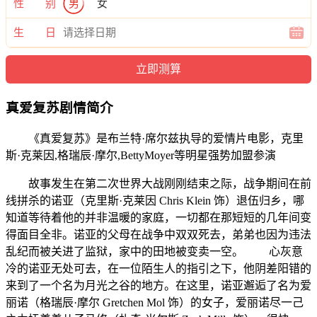
性 别
男
女
生 日
真爱复苏剧情简介
《真爱复苏》是布兰特·席尔兹执导的爱情片电影，克里
斯·克莱因,格瑞辰·摩尔,BettyMoyer等明星强势加盟参演
故事发生在第二次世界大战刚刚结束之际，战争期间在前
线拼杀的诺亚（克里斯·克莱因 Chris Klein 饰）退伍归乡，哪
知道等待着他的并非温暖的家庭，一切都在那短短的几年间变
得面目全非。诺亚的父母在战争中双双死去，弟弟也因为违法
乱纪而被关进了监狱，家中的田地被变卖一空。 心灰意
冷的诺亚无处可去，在一位陌生人的指引之下，他阴差阳错的
来到了一个名为月光之谷的地方。在这里，诺亚邂逅了名为爱
丽诺（格瑞辰·摩尔 Gretchen Mol 饰）的女子，爱丽诺尽一己