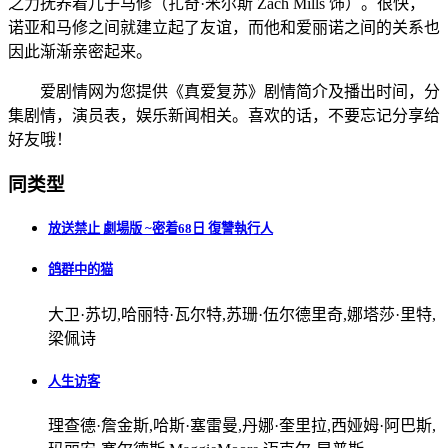
之力抚养着儿子马修（扎奇·米尔斯 Zach Mills 饰）。很快，
诺亚和马修之间就建立起了友谊，而他和爱丽诺之间的关系也
因此渐渐亲密起来。
爱剧情网为您提供《真爱复苏》剧情简介及播出时间，分
集剧情，演员表，娱乐新闻相关。喜欢的话，不要忘记分享给
好友哦！
同类型
放送禁止 劇場版 ~密着68日 復讐執行人
鸽群中的猫
大卫·苏切,哈丽特·瓦尔特,苏珊·伍尔德里奇,娜塔莎·里特,
梁佩诗
人生访客
理查德·詹金斯,哈斯·塞雷曼,丹娜·奎里拉,西娅姆·阿巴斯,