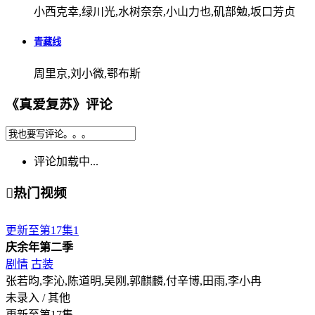
小西克幸,绿川光,水树奈奈,小山力也,矶部勉,坂口芳贞
青藏线
周里京,刘小微,鄂布斯
《真爱复苏》评论
评论加载中...

热门视频
更新至第17集
1
庆余年第二季
剧情
古装
张若昀,李沁,陈道明,吴刚,郭麒麟,付辛博,田雨,李小冉
未录入 / 其他
更新至第17集