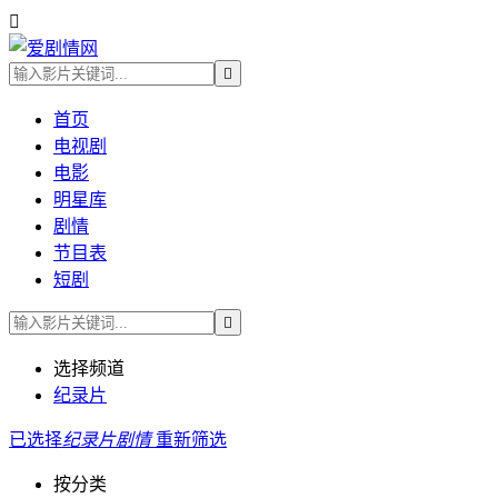


首页
电视剧
电影
明星库
剧情
节目表
短剧

选择频道
纪录片
已选择
纪录片
剧情
重新筛选
按分类