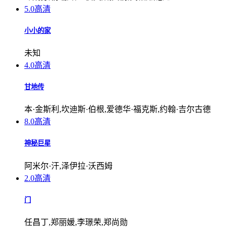
5.0
高清
小小的家
未知
4.0
高清
甘地传
本·金斯利,坎迪斯·伯根,爱德华·福克斯,约翰·吉尔古德
8.0
高清
神秘巨星
阿米尔·汗,泽伊拉·沃西姆
2.0
高清
门
任昌丁,郑丽媛,李璟荣,郑尚勋