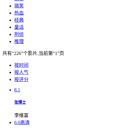
搞笑
热血
经典
童话
刑侦
推理
共有
“226”
个影片,当前第
“1”
页
按时间
按人气
按评分
8.1
张博士
李维富
6.0
高清