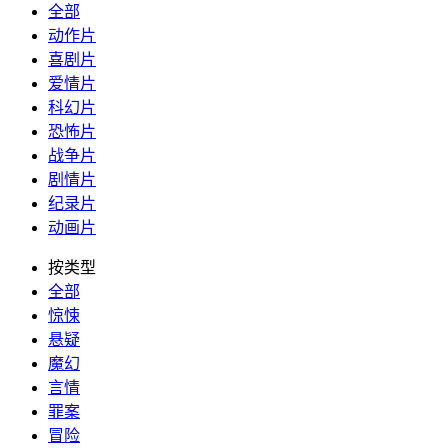
全部
动作片
喜剧片
爱情片
科幻片
恐怖片
战争片
剧情片
纪录片
动画片
按类型
全部
惊悚
悬疑
魔幻
言情
罪案
冒险