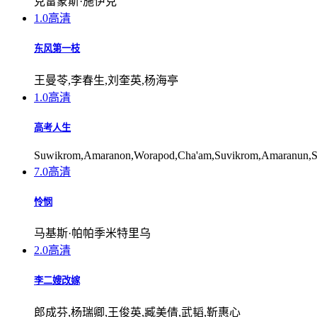
克雷蒙斯·施伊克
1.0
高清
东风第一枝
王曼苓,李春生,刘奎英,杨海亭
1.0
高清
高考人生
Suwikrom,Amaranon,Worapod,Cha'am,Suvikrom,Amaranun,Sa
7.0
高清
怜悯
马基斯·帕帕季米特里乌
2.0
高清
李二嫂改嫁
郎成芬,杨瑞卿,王俊英,臧美倩,武韬,靳惠心