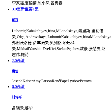
李家福,夏锦菊,陈小凤,曾宪春
3.0
更新至第1集
前夜
Lubomir,Kabakchiyev,Irina,Milopolskaya,鲍里斯·里瓦诺
夫,Olga,Androvskaya,LubomirKabakchiyev,IrinaMilopolskay
弗谢沃洛德·萨丰诺夫,奥列格·塔巴科
夫,MikhailYanshin,EveKivi,StefanPejchev,欧豪,张慧雯,赵
志伟,施诗
2.0
高清
魔笛
JosephKaiserAmyCarsonRenéPapeLyubovPetrova
6.0
高清
时传祥
吕晓禾,姜华