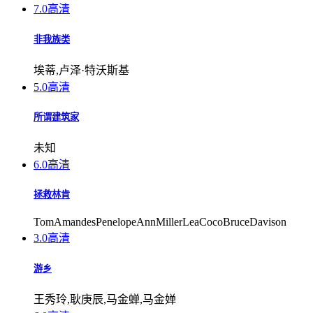
7.0
高清
非我族类
埃蒂,卢泽·特沃斯基
5.0
高清
所谓建筑家
未知
6.0
高清
拯救林肯
TomAmandesPenelopeAnnMillerLeaCocoBruceDavison
3.0
高清
游乡
王秀玲,耿庚辰,马金蝉,马金婵