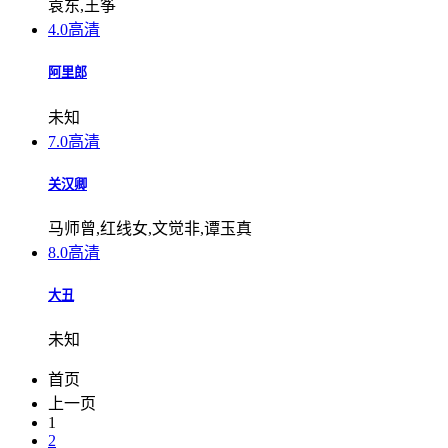
袁东,王筝
4.0
高清
阿里郎
未知
7.0
高清
关汉卿
马师曾,红线女,文觉非,谭玉真
8.0
高清
大丑
未知
首页
上一页
1
2