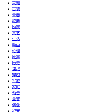
灾难
古装
青春
歌舞
励志
文艺
生活
动画
伦理
原声
历史
谍战
穿越
军旅
家庭
预告
益智
偶像
犯罪