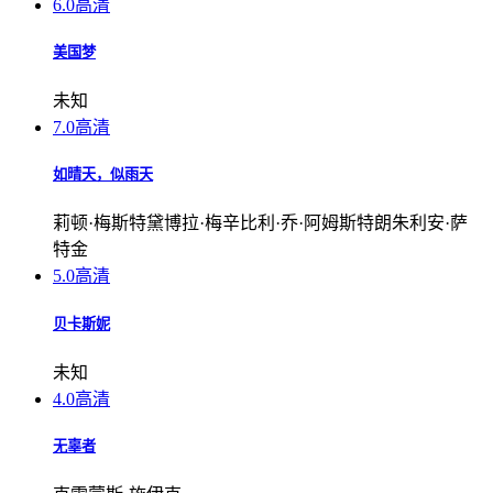
6.0
高清
美国梦
未知
7.0
高清
如晴天，似雨天
莉顿·梅斯特黛博拉·梅辛比利·乔·阿姆斯特朗朱利安·萨
特金
5.0
高清
贝卡斯妮
未知
4.0
高清
无辜者