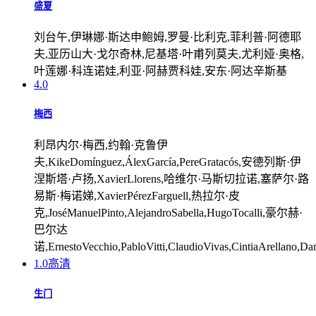
盛夏
刘台午,伊琳娜·斯达申鲍姆,罗曼·比利克,菲利普·阿德耶
夫,亚历山大·戈尔奇林,尼基塔·叶甫列莫夫,尤利娅·奥格,
叶莲娜·科连诺娃,利亚·阿赫贾科娃,安东·阿达辛斯基
4.0
梅西
利昂内尔·梅西,约翰·克鲁伊
夫,KikeDomínguez,ÁlexGarcía,PereGratacós,安德列斯·伊
涅斯塔·卢扬,XavierLlorens,哈维尔·马斯切拉诺,塞萨尔·路
易斯·梅诺娣,XavierPérezFarguell,热拉尔·皮
克,JoséManuelPinto,AlejandroSabella,HugoTocalli,豪尔赫·
巴尔达
诺,ErnestoVecchio,PabloVitti,ClaudioVivas,CintiaArellano,Da
1.0
高清
生门