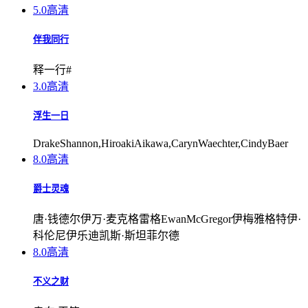
5.0
高清
伴我同行
释一行#
3.0
高清
浮生一日
DrakeShannon,HiroakiAikawa,CarynWaechter,CindyBaer
8.0
高清
爵士灵魂
唐·钱德尔伊万·麦克格雷格EwanMcGregor伊梅雅格特伊·
科伦尼伊乐迪凯斯·斯坦菲尔德
8.0
高清
不义之财