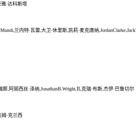
亚雅·达科斯塔
i,兰内特·瓦雷,大卫·休里斯,凯莉·麦克唐纳,JordanClarke,JackTh
阿丽西丝·泽纳,JonathanB.Wright,扎克瑞·布斯,杰伊·巴鲁切尔
as,连姆·克兰西