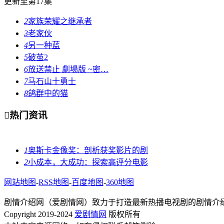
更新至第17集
2
家族荣耀之继承者
3
老家伙
4
另一种蓝
5
破茧2
6
放送禁止 劇場版 ~密…
7
马石山十勇士
8
鸽群中的猫

热门资讯
1
奥斯卡金像奖：剖析获奖影片的剧
2
小成本，大成功：探索高评分电影
网站地图
-
RSS地图
-
百度地图
-
360地图
剧情介绍网（爱剧情网）致力于打造最新热播电视剧的剧情介
Copyright 2019-2024
爱剧情网
版权所有