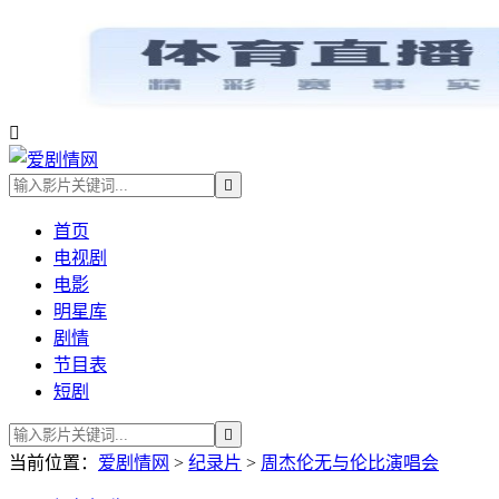


首页
电视剧
电影
明星库
剧情
节目表
短剧

当前位置：
爱剧情网
>
纪录片
>
周杰伦无与伦比演唱会