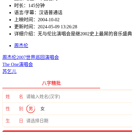
时长：
145分钟
语言/字幕：
汉语普通话
上映时间：
2004-10-02
更新时间：
2024-05-09 13:26:28
详细介绍：
无与伦比演唱会是继2002史上最屌的音乐盛典‘
周杰伦
周杰伦2007世界巡回演唱会
The One演唱会
苏乞儿
八字精批
姓 名
性 别
男
女
生 日