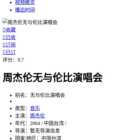
视频
概览
播出
时间

收藏

已收

订阅

已订
评分：
9.7
周杰伦无与伦比演唱会
别名：
无与伦比演唱会
类型：
音乐
主演：
周杰伦
年代：
2004 / 中国台湾 /
导演：
暂无导演信息
国家/地区：
中国台湾