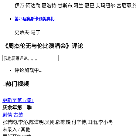
伊万·阿达勒,夏洛特·甘斯布,阿兰·夏巴,艾玛纽尔·塞尼耶,约翰尼·德普,
第75届奥斯卡颁奖典礼
史蒂夫·马丁
《周杰伦无与伦比演唱会》评论
评论加载中...

热门视频
更新至第17集
1
庆余年第二季
剧情
古装
张若昀,李沁,陈道明,吴刚,郭麒麟,付辛博,田雨,李小冉
未录入 / 其他