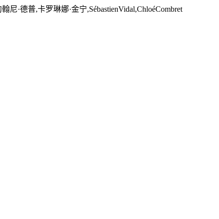
卡罗琳娜·金宁,SébastienVidal,ChloéCombret