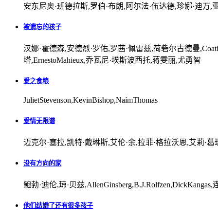
安东尼奥·班德拉斯,罗伯·布朗,阿尔法·伍达德,珍娜·迪万,
被遗忘的孩子
汉娜·霍德森,安德烈·罗佑,罗茜·佩雷兹,荷砦尔古德曼,CoatiMund
塔,ErnestoMahieux,乔瓦尼·埃斯波西托,蒋雯丽,尤勇智
爱之食粮
JulietStevenson,KevinBishop,NaímThomas
爱情无限谱
迈克尔·塞拉,凯特·戴琳斯,艾伦·余,拉菲·格拉沃恩,艾莉·葛瑞那,
没有方向的家
鲍勃·迪伦,琼·贝兹,AllenGinsberg,B.J.Rolfzen,DickKang
他们结婚了还有很多孩子