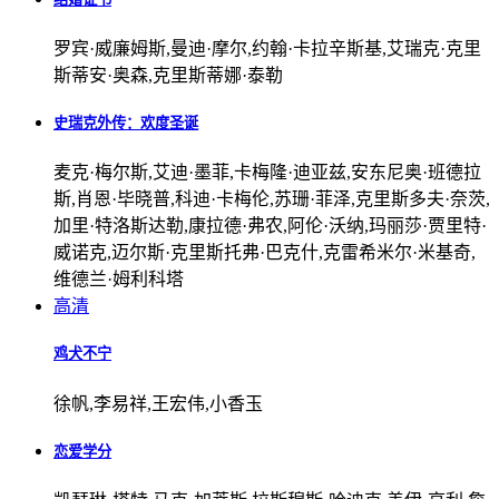
罗宾·威廉姆斯,曼迪·摩尔,约翰·卡拉辛斯基,艾瑞克·克里
斯蒂安·奥森,克里斯蒂娜·泰勒
史瑞克外传：欢度圣诞
麦克·梅尔斯,艾迪·墨菲,卡梅隆·迪亚兹,安东尼奥·班德拉
斯,肖恩·毕晓普,科迪·卡梅伦,苏珊·菲泽,克里斯多夫·奈茨,
加里·特洛斯达勒,康拉德·弗农,阿伦·沃纳,玛丽莎·贾里特·
威诺克,迈尔斯·克里斯托弗·巴克什,克雷希米尔·米基奇,
维德兰·姆利科塔
高清
鸡犬不宁
徐帆,李易祥,王宏伟,小香玉
恋爱学分