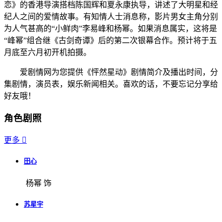
恋》的香港导演搭档陈国辉和夏永康执导，讲述了大明星和经
纪人之间的爱情故事。有知情人士消息称，影片男女主角分别
为人气甚高的“小鲜肉”李易峰和杨幂。如果消息属实，这将是
“峰幂”组合继《古剑奇谭》后的第二次银幕合作。预计将于五
月底至六月初开机拍摄。
爱剧情网为您提供《怦然星动》剧情简介及播出时间，分
集剧情，演员表，娱乐新闻相关。喜欢的话，不要忘记分享给
好友哦！
角色剧照
更多

田心
杨幂 饰
苏星宇