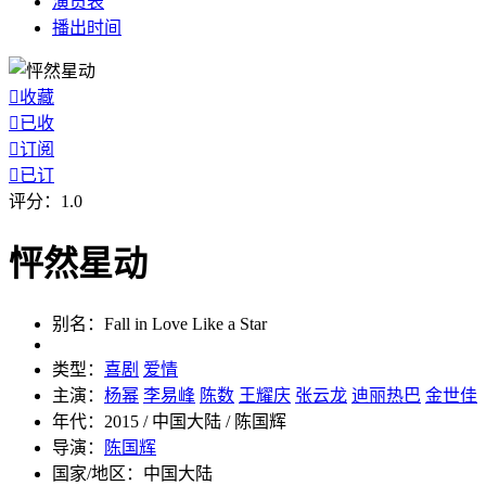
演员
表
播出
时间

收藏

已收

订阅

已订
评分：
1.0
怦然星动
别名：
Fall in Love Like a Star
类型：
喜剧
爱情
主演：
杨幂
李易峰
陈数
王耀庆
张云龙
迪丽热巴
金世佳
年代：
2015 / 中国大陆 / 陈国辉
导演：
陈国辉
国家/地区：
中国大陆