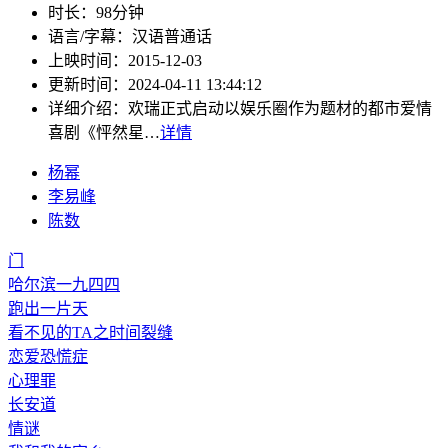
时长：
98分钟
语言/字幕：
汉语普通话
上映时间：
2015-12-03
更新时间：
2024-04-11 13:44:12
详细介绍：
欢瑞正式启动以娱乐圈作为题材的都市爱情
喜剧《怦然星…
详情
杨幂
李易峰
陈数
门
哈尔滨一九四四
跑出一片天
看不见的TA之时间裂缝
恋爱恐慌症
心理罪
长安道
情谜