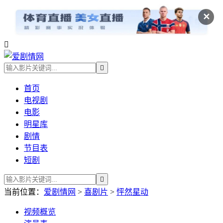
✕


首页
电视剧
电影
明星库
剧情
节目表
短剧

当前位置：
爱剧情网
>
喜剧片
>
怦然星动
视频
概览