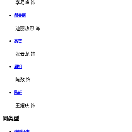
李易峰 饰
郝美丽
迪丽热巴 饰
高芒
张云龙 饰
眉姐
陈数 饰
陈轩
王耀庆 饰
同类型
结婚证书