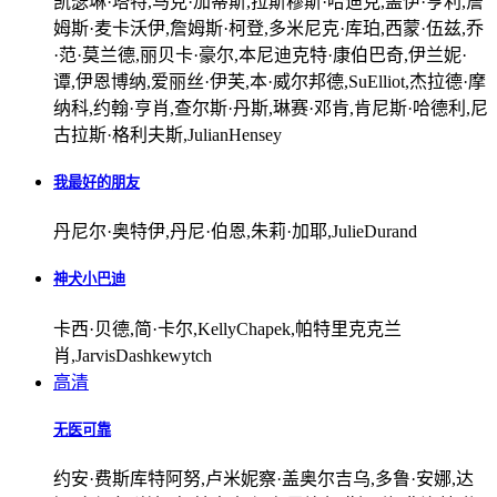
凯瑟琳·塔特,马克·加蒂斯,拉斯穆斯·哈迪克,盖伊·亨利,詹
姆斯·麦卡沃伊,詹姆斯·柯登,多米尼克·库珀,西蒙·伍兹,乔
·范·莫兰德,丽贝卡·豪尔,本尼迪克特·康伯巴奇,伊兰妮·
谭,伊恩博纳,爱丽丝·伊芙,本·威尔邦德,SuElliot,杰拉德·摩
纳科,约翰·亨肖,查尔斯·丹斯,琳赛·邓肯,肯尼斯·哈德利,尼
古拉斯·格利夫斯,JulianHensey
我最好的朋友
丹尼尔·奥特伊,丹尼·伯恩,朱莉·加耶,JulieDurand
神犬小巴迪
卡西·贝德,简·卡尔,KellyChapek,帕特里克克兰
肖,JarvisDashkewytch
高清
无医可靠
约安·费斯库特阿努,卢米妮察·盖奥尔吉乌,多鲁·安娜,达