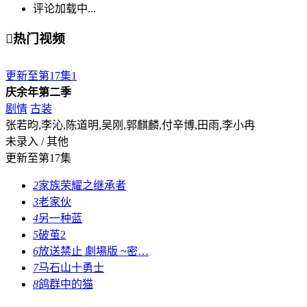
评论加载中...

热门视频
更新至第17集
1
庆余年第二季
剧情
古装
张若昀,李沁,陈道明,吴刚,郭麒麟,付辛博,田雨,李小冉
未录入 / 其他
更新至第17集
2
家族荣耀之继承者
3
老家伙
4
另一种蓝
5
破茧2
6
放送禁止 劇場版 ~密…
7
马石山十勇士
8
鸽群中的猫