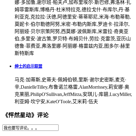
娜·多加鲁,谢尔班·帕夫卢,加布里埃尔·斯巴修,弗洛林·扎
姆菲雷斯库,博格丹·杜米特拉克,德拉戈什·布库尔,丹·基
利亚克,克拉拉·沃德,阿德里安·蒂蒂耶尼,米海·布勒蒂勒,
莫妮卡·伯尔勒德阿努,米密·布勒内斯库,罗迪卡·拉泽尔,
阿丽娅·贝尔宗策阿努,西莫娜·波佩斯库,米雷拉·奇奥亚
伯,多里安·波古策,罗贝特·布姆贝什,劳拉·克雷茨,亚历山
德鲁·菲费亚,弗洛里娜·阿丽娜·格雷兹内亚,图多尔·赫里
斯特斯库
绅士的启示联盟
马克·加蒂斯,史蒂夫·佩姆伯顿,里斯·谢尔史密斯,麦克·
辛,DanielleTilley,布鲁诺兰格雷,AlanMorrissey,莉安娜·奥
克莱丽,PhilipO'Sullivan,JeffMirza,安琪儿·库碧,LucyMiller,
利亚姆·坎宁安,KateO'Toole,艾米莉·伍夫
《怦然星动》评论