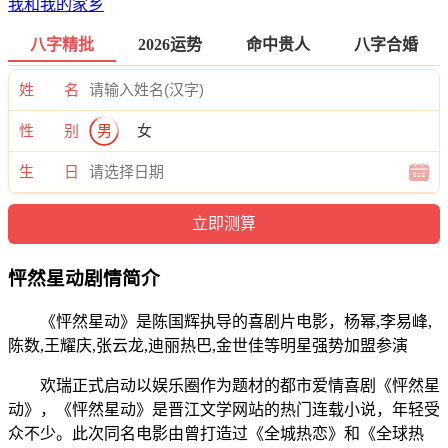
我和我的家乡
八字精批
2026运势
命中贵人
八字合婚
姓 名
性 别
男
女
生 日
怦然星动剧情简介
《怦然星动》是陈国辉执导的喜剧片电影，杨幂,李易峰,
陈数,王耀庆,张云龙,迪丽热巴,金世佳等明星强势加盟参演
欢瑞正式启动以娱乐圈作为题材的都市爱情喜剧《怦然星
动》，《怦然星动》是晋江文学网站的热门连载小说，年轻受
众不少。此次同名电影由曾打造过《全城热恋》和《全球热