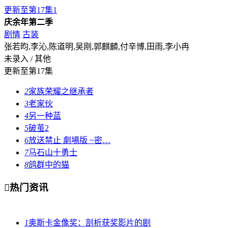
更新至第17集
1
庆余年第二季
剧情
古装
张若昀,李沁,陈道明,吴刚,郭麒麟,付辛博,田雨,李小冉
未录入 / 其他
更新至第17集
2
家族荣耀之继承者
3
老家伙
4
另一种蓝
5
破茧2
6
放送禁止 劇場版 ~密…
7
马石山十勇士
8
鸽群中的猫

热门资讯
1
奥斯卡金像奖：剖析获奖影片的剧