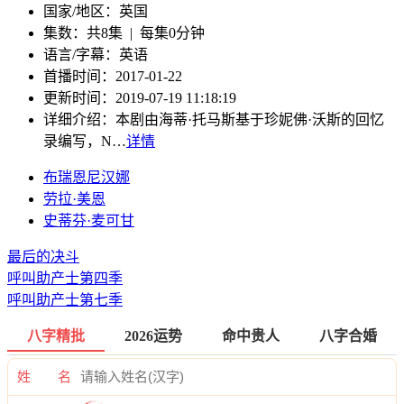
国家/地区：
英国
集数：
共8集 | 每集0分钟
语言/字幕：
英语
首播时间：
2017-01-22
更新时间：
2019-07-19 11:18:19
详细介绍：
本剧由海蒂·托马斯基于珍妮佛·沃斯的回忆
录编写，N…
详情
布瑞恩尼汉娜
劳拉·美恩
史蒂芬·麦可甘
最后的决斗
呼叫助产士第四季
呼叫助产士第七季
八字精批
2026运势
命中贵人
八字合婚
姓 名