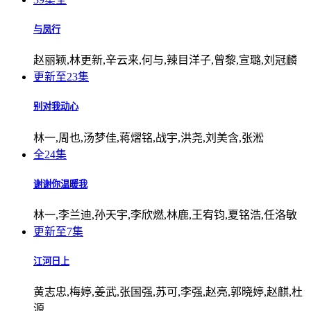
与凤行
赵丽颖,林更新,辛云来,何与,辣目洋子,曾黎,宣璐,刘冠麟
更新至23集
别对我动心
林一,周也,汤梦佳,蒋熠铭,战宇,洪尧,刘美含,张淞
全24集
谢谢你温暖我
林一,李兰迪,孙天宇,李欣燃,林鹿,王宥钧,夏铭浩,任洛敏
更新至7集
江河日上
黄志忠,梅婷,姜武,张国强,苏可,李强,赵亮,郭晓婷,赵麒,杜
源