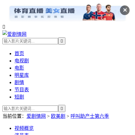
✕


首页
电视剧
电影
明星库
剧情
节目表
短剧

当前位置：
爱剧情网
>
欧美剧
>
呼叫助产士第六季
视频
概览