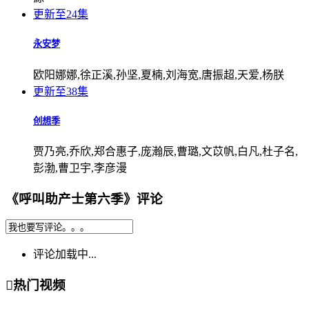
更新至24集
永安梦
欧阳娜娜,徐正溪,孙坚,夏楠,刘海宽,唐振超,天爱,杨朕
更新至38集
创想季
贾乃亮,乔欣,郑合惠子,庞瀚辰,曹璐,文苡帆,白凡,杜子名,
彭渤,曹卫宇,李彦漫
《呼叫助产士第六季》评论
评论加载中...

热门视频