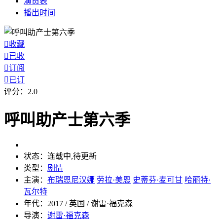
演员
表
播出
时间

收藏

已收

订阅

已订
评分：
2.0
呼叫助产士第六季
状态：
连载中,待更新
类型：
剧情
主演：
布瑞恩尼汉娜
劳拉·美恩
史蒂芬·麦可甘
哈丽特·
瓦尔特
年代：
2017 / 英国 / 谢雷·福克森
导演：
谢雷·福克森