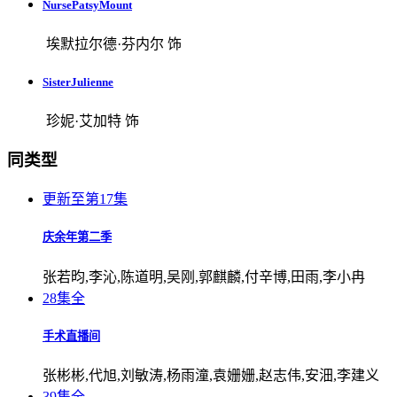
NursePatsyMount
埃默拉尔德·芬内尔 饰
SisterJulienne
珍妮·艾加特 饰
同类型
更新至第17集
庆余年第二季
张若昀,李沁,陈道明,吴刚,郭麒麟,付辛博,田雨,李小冉
28集全
手术直播间
张彬彬,代旭,刘敏涛,杨雨潼,袁姗姗,赵志伟,安沺,李建义
39集全