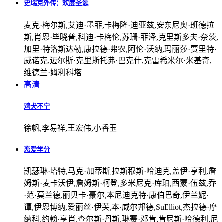
史瑞克外传：欢度圣诞
麦克·梅尔斯,艾迪·墨菲,卡梅隆·迪亚兹,安东尼奥·班德拉
斯,肖恩·毕晓普,科迪·卡梅伦,苏珊·菲泽,克里斯多夫·奈茨,
加里·特洛斯达勒,康拉德·弗农,阿伦·沃纳,玛丽莎·贾里特·
威诺克,迈尔斯·克里斯托弗·巴克什,克雷希米尔·米基奇,
维德兰·姆利科塔
高清
鸡犬不宁
徐帆,李易祥,王宏伟,小香玉
恋爱学分
凯瑟琳·塔特,马克·加蒂斯,拉斯穆斯·哈迪克,盖伊·亨利,詹
姆斯·麦卡沃伊,詹姆斯·柯登,多米尼克·库珀,西蒙·伍兹,乔
·范·莫兰德,丽贝卡·豪尔,本尼迪克特·康伯巴奇,伊兰妮·
谭,伊恩博纳,爱丽丝·伊芙,本·威尔邦德,SuElliot,杰拉德·摩
纳科,约翰·亨肖,查尔斯·丹斯,琳赛·邓肯,肯尼斯·哈德利,尼