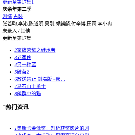
更新至第17集
1
庆余年第二季
剧情
古装
张若昀,李沁,陈道明,吴刚,郭麒麟,付辛博,田雨,李小冉
未录入 / 其他
更新至第17集
2
家族荣耀之继承者
3
老家伙
4
另一种蓝
5
破茧2
6
放送禁止 劇場版 ~密…
7
马石山十勇士
8
鸽群中的猫

热门资讯
1
奥斯卡金像奖：剖析获奖影片的剧