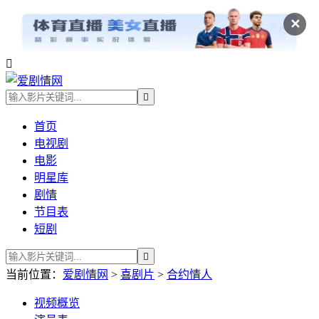
✕


首页
电视剧
电影
明星库
剧情
节目表
短剧

当前位置：
爱剧情网
>
喜剧片
>
合约情人
视频
概览