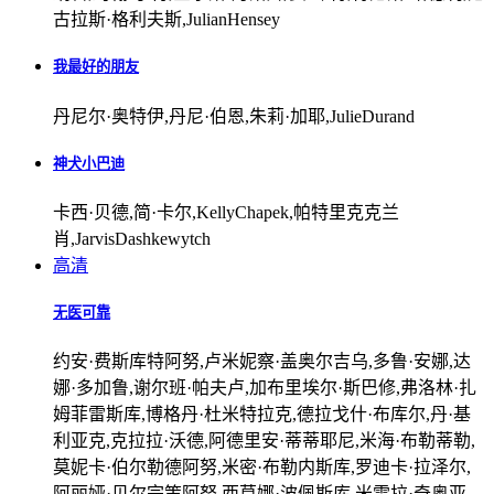
古拉斯·格利夫斯,JulianHensey
我最好的朋友
丹尼尔·奥特伊,丹尼·伯恩,朱莉·加耶,JulieDurand
神犬小巴迪
卡西·贝德,简·卡尔,KellyChapek,帕特里克克兰
肖,JarvisDashkewytch
高清
无医可靠
约安·费斯库特阿努,卢米妮察·盖奥尔吉乌,多鲁·安娜,达
娜·多加鲁,谢尔班·帕夫卢,加布里埃尔·斯巴修,弗洛林·扎
姆菲雷斯库,博格丹·杜米特拉克,德拉戈什·布库尔,丹·基
利亚克,克拉拉·沃德,阿德里安·蒂蒂耶尼,米海·布勒蒂勒,
莫妮卡·伯尔勒德阿努,米密·布勒内斯库,罗迪卡·拉泽尔,
阿丽娅·贝尔宗策阿努,西莫娜·波佩斯库,米雷拉·奇奥亚