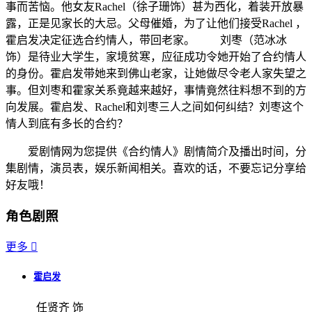
事而苦恼。他女友Rachel（徐子珊饰）甚为西化，着装开放暴
露，正是见家长的大忌。父母催婚，为了让他们接受Rachel ，
霍启发决定征选合约情人，带回老家。 刘枣（范冰冰
饰）是待业大学生，家境贫寒，应征成功令她开始了合约情人
的身份。霍启发带她来到佛山老家，让她做尽令老人家失望之
事。但刘枣和霍家关系竟越来越好，事情竟然往料想不到的方
向发展。霍启发、Rachel和刘枣三人之间如何纠结？刘枣这个
情人到底有多长的合约？
爱剧情网为您提供《合约情人》剧情简介及播出时间，分
集剧情，演员表，娱乐新闻相关。喜欢的话，不要忘记分享给
好友哦！
角色剧照
更多

霍启发
任贤齐 饰