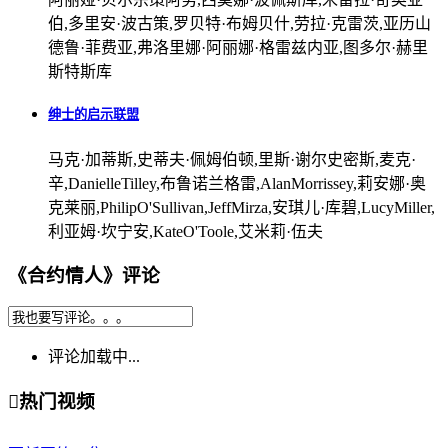
伯,多里安·波古策,罗贝特·布姆贝什,劳拉·克雷茨,亚历山
德鲁·菲费亚,弗洛里娜·阿丽娜·格雷兹内亚,图多尔·赫里
斯特斯库
绅士的启示联盟
马克·加蒂斯,史蒂夫·佩姆伯顿,里斯·谢尔史密斯,麦克·
辛,DanielleTilley,布鲁诺兰格雷,AlanMorrissey,莉安娜·奥
克莱丽,PhilipO'Sullivan,JeffMirza,安琪儿·库碧,LucyMiller,
利亚姆·坎宁安,KateO'Toole,艾米莉·伍夫
《合约情人》评论
评论加载中...

热门视频