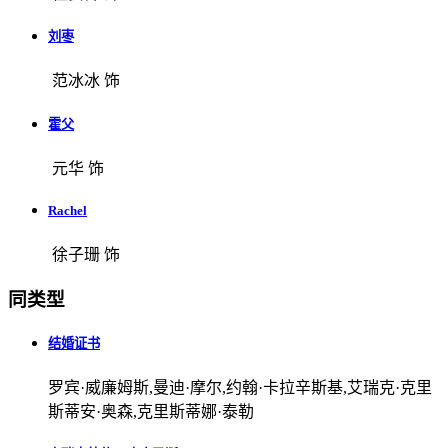
刘枣
范冰冰 饰
霍父
元华 饰
Rachel
徐子珊 饰
同类型
结婚证书
罗宾·威廉姆斯,曼迪·摩尔,约翰·卡拉辛斯基,艾瑞克·克里
斯蒂安·奥森,克里斯蒂娜·泰勒