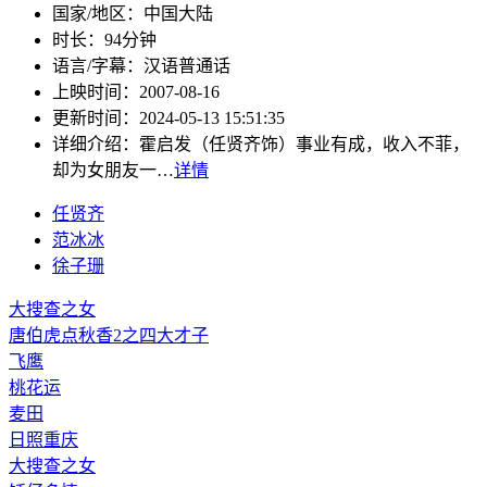
国家/地区：
中国大陆
时长：
94分钟
语言/字幕：
汉语普通话
上映时间：
2007-08-16
更新时间：
2024-05-13 15:51:35
详细介绍：
霍启发（任贤齐饰）事业有成，收入不菲，
却为女朋友一…
详情
任贤齐
范冰冰
徐子珊
大搜查之女
唐伯虎点秋香2之四大才子
飞鹰
桃花运
麦田
日照重庆
大搜查之女