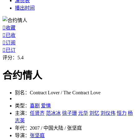
演员
表
播出
时间

收藏

已收

订阅

已订
评分：
5.4
合约情人
别名：
Contract Lover / The Contract Love
类型：
喜剧
爱情
主演：
任贤齐
范冰冰
徐子珊
元华
刘忆
刘仪伟
恒力
杨
志英
年代：
2007 / 中国大陆 / 张坚庭
导演：
张坚庭