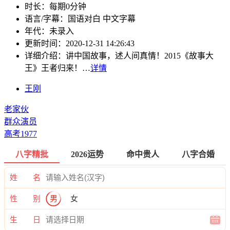
时长：
每期0分钟
语言/字幕：
国语对白 中文字幕
年代：
未录入
更新时间：
2020-12-31 14:26:43
详细介绍：
讲中国故事，述人间真情！2015《故事大
王》王者归来！…
详情
王刚
老家伙
群众演员
高考1977
八字精批
2026运势
命中贵人
八字合婚
姓 名
性 别
男
女
生 日