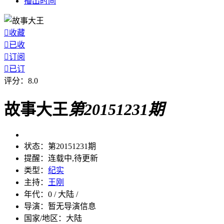
播出
时间

收藏

已收

订阅

已订
评分：
8.0
故事大王
第20151231期
状态：
第20151231期
提醒：
连载中,待更新
类型：
纪实
主持：
王刚
年代：
0 / 大陆 /
导演：
暂无导演信息
国家/地区：
大陆