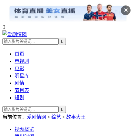
✕


首页
电视剧
电影
明星库
剧情
节目表
短剧

当前位置：
爱剧情网
>
综艺
>
故事大王
视频
概览