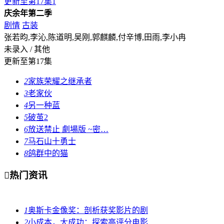
更新至第17集
1
庆余年第二季
剧情
古装
张若昀,李沁,陈道明,吴刚,郭麒麟,付辛博,田雨,李小冉
未录入 / 其他
更新至第17集
2
家族荣耀之继承者
3
老家伙
4
另一种蓝
5
破茧2
6
放送禁止 劇場版 ~密…
7
马石山十勇士
8
鸽群中的猫

热门资讯
1
奥斯卡金像奖：剖析获奖影片的剧
2
小成本，大成功：探索高评分电影