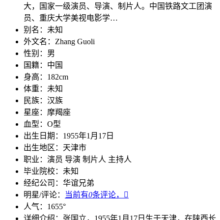
大，国家一级演员、导演、制片人。中国铁路文工团演
员、重庆大学美视电影学…
别名：
未知
外文名：
Zhang Guoli
性别：
男
国籍：
中国
身高：
182cm
体重：
未知
民族：
汉族
星座：
摩羯座
血型：
O型
出生日期：
1955年1月17日
出生地区：
天津市
职业：
演员 导演 制片人 主持人
毕业院校：
未知
经纪公司：
华谊兄弟
明星/评论：
当前有
0
条评论，

人气：
1655
°
详细介绍：
张国立，1955年1月17日生于天津，在陕西长