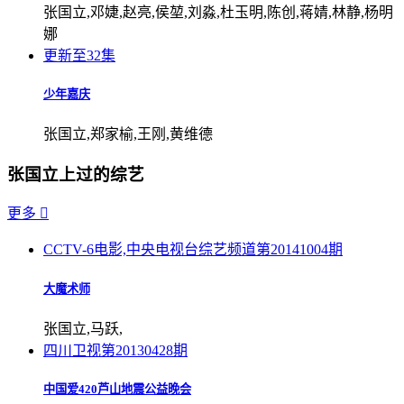
张国立,邓婕,赵亮,侯堃,刘淼,杜玉明,陈创,蒋婧,林静,杨明
娜
更新至32集
少年嘉庆
张国立,郑家榆,王刚,黄维德
张国立上过的综艺
更多

CCTV-6电影,中央电视台综艺频道
第20141004期
大魔术师
张国立,马跃,
四川卫视
第20130428期
中国爱420芦山地震公益晚会