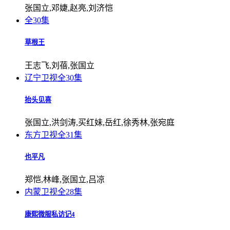
张国立,邓婕,赵亮,刘济恺
全30集
草根王
王志飞,刘蓓,张国立
辽宁卫视
全30集
抬头见喜
张国立,洪剑涛,买红妹,岳红,徐秀林,张宛庭
东方卫视
全31集
也平凡
郑恺,林峰,张国立,吕凉
内蒙卫视
全28集
康熙微服私访记4