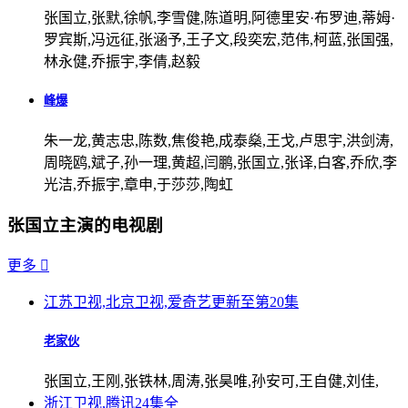
张国立,张默,徐帆,李雪健,陈道明,阿德里安·布罗迪,蒂姆·
罗宾斯,冯远征,张涵予,王子文,段奕宏,范伟,柯蓝,张国强,
林永健,乔振宇,李倩,赵毅
峰爆
朱一龙,黄志忠,陈数,焦俊艳,成泰燊,王戈,卢思宇,洪剑涛,
周晓鸥,斌子,孙一理,黄超,闫鹏,张国立,张译,白客,乔欣,李
光洁,乔振宇,章申,于莎莎,陶虹
张国立主演的电视剧
更多

江苏卫视,北京卫视,爱奇艺
更新至第20集
老家伙
张国立,王刚,张铁林,周涛,张昊唯,孙安可,王自健,刘佳,
浙江卫视,腾讯
24集全