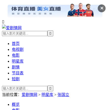
✕


首页
电视剧
电影
明星库
剧情
节目表
短剧

当前位置：
爱剧情网
>
明星库
>
张国立
概览