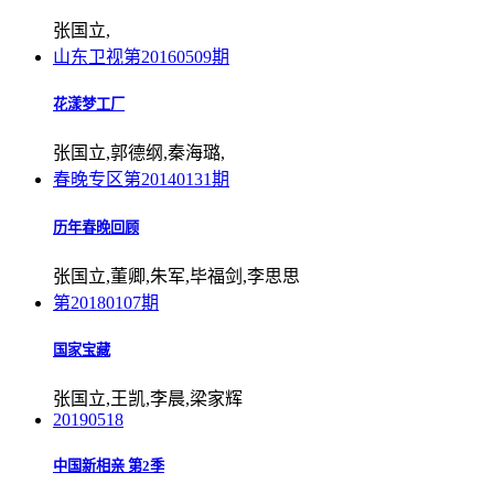
张国立,
山东卫视
第20160509期
花漾梦工厂
张国立,郭德纲,秦海璐,
春晚专区
第20140131期
历年春晚回顾
张国立,董卿,朱军,毕福剑,李思思
第20180107期
国家宝藏
张国立,王凯,李晨,梁家辉
20190518
中国新相亲 第2季