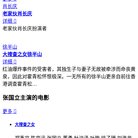
肖长庆
老家伙
肖长庆
详细

老家伙肖长庆扮演者
徐半山
大搜查之女
徐半山
详细

红油爆炸事件的受害者，其独生子与妻子无故被牵涉而命丧黄
泉，因此对霍青松怀恨极深。一无所有的徐半山更亲自前往香
港调查霍青松…
张国立主演的电影
更多

大搜查之女