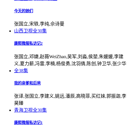
今天的她们
张国立,宋轶,李纯,佘诗曼
山西卫视
全30集
康熙微服私访记2
张国立,邓婕,赵薇WeiZhao,吴军,刘淼,侯堃,朱媛媛,李建
义,夏力薪,冯雷,李楠,杨俊勇,沈羽倩,陈创,钟卫华,张少华
全38集
我的亲爹和后爸
张译,张国立,李建义,姚远,潘辰,高晓菲,买红妹,郭振迦,李
昊臻
青海卫视
全30集
康熙微服私访记1