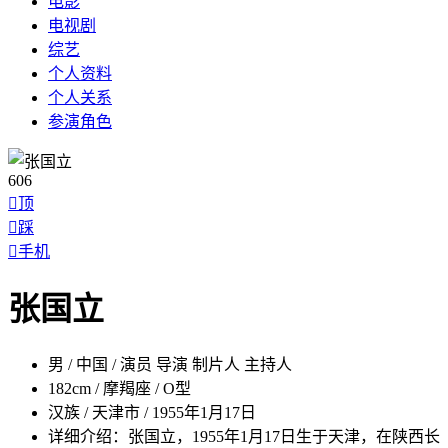
电影
电视剧
综艺
个人
资料
个人
关系
参演
角色
606

顶

踩

手机
张国立
男 / 中国 / 演员 导演 制片人 主持人
182cm / 摩羯座 / O型
汉族 / 天津市 / 1955年1月17日
详细介绍：
张国立，1955年1月17日生于天津，在陕西长