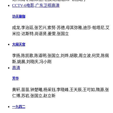
CCTV-6电影,广东卫视
高清
功夫瑜伽
成龙,李治廷,张艺兴,索努·苏德,母其弥雅,迪莎·帕塔尼,艾
米拉·达斯特,尚语贤,姜雯,张国立
大闹天宫
李扬,陈凯歌,陈道明,张国立,刘烨,胡歌,周立波,何炅,陈佩
斯,姚晨,刘晓庆,冯小刚
高清
芳华
黄轩,苗苗,钟楚曦,杨采钰,李晓峰,王天辰,王可如,隋源,张
仁博,苏岩,张国立,赵立新
一九四二