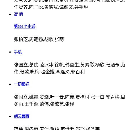
郑秀文,陈奕迅,张国立,董勇,杜汶泽,叶璇,徐子珊,刘浩龙,
任贤齐,陈子聪,黄德斌,谭耀文,谷祖琳
高清
第601个电话
张柏芝,周笔畅,胡歌,张萌
手机
张国立,葛优,范冰冰,徐帆,韩童生,黄素影,杨欣,张涵予,范
伟,张鹭,咏梅,赵奎娥,李连义,郭百利
一切都好
张国立,姚晨,窦骁,叶一云,陈赫,贾樟柯,张一白,邬君梅,周
冬雨,王千源,范伟,张歆艺,张译
朝云暮雨
范伟,周冬雨,宋佳,毛孩,范湉湉,邓飞,杨皓宇