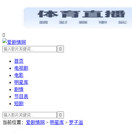


首页
电视剧
电影
明星库
剧情
节目表
短剧

当前位置：
爱剧情网
>
明星库
>
罗子溢