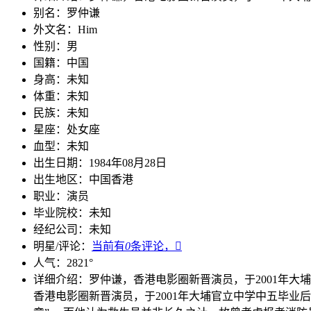
别名：
罗仲谦
外文名：
Him
性别：
男
国籍：
中国
身高：
未知
体重：
未知
民族：
未知
星座：
处女座
血型：
未知
出生日期：
1984年08月28日
出生地区：
中国香港
职业：
演员
毕业院校：
未知
经纪公司：
未知
明星/评论：
当前有
0
条评论，

人气：
2821
°
详细介绍：
罗仲谦，香港电影圈新晋演员，于2001年
香港电影圈新晋演员，于2001年大埔官立中学中五毕业