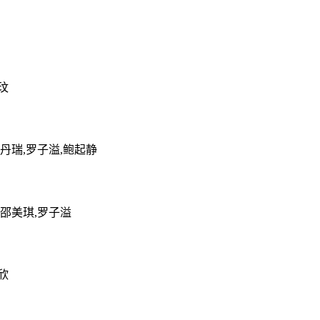
玟
郑丹瑞,罗子溢,鲍起静
,邵美琪,罗子溢
欣