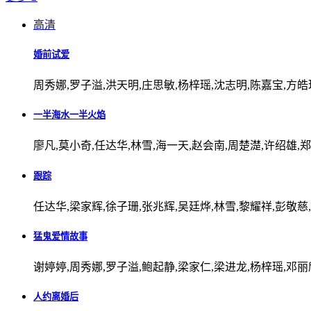
高清
婚前试爱
周秀娜,罗子溢,洪天明,庄思敏,杨梓瑶,沈志明,陈嘉宝,方皓
一半海水一半火焰
廖凡,莫小奇,任达华,林雪,海一天,赵会南,周楚濋,许绍雄,
跟踪
任达华,梁家辉,徐子珊,张兆辉,吴廷烨,林雪,黎耀祥,彭敬慈
猛鬼爱情故事
谢婷婷,周秀娜,罗子溢,鲍起静,梁家仁,梁进龙,杨梓瑶,邓丽
人约离婚后