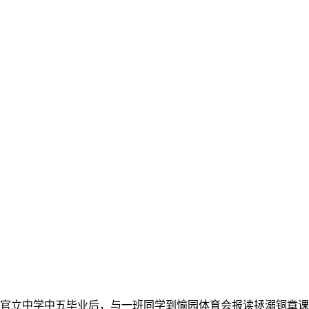
大埔官立中学中五毕业后，与一班同学到愉园体育会报读拯溺铜章