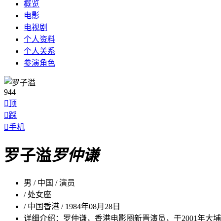
概览
电影
电视剧
个人
资料
个人
关系
参演
角色
944

顶

踩

手机
罗子溢
罗仲谦
男 / 中国 / 演员
/ 处女座
/ 中国香港 / 1984年08月28日
详细介绍：
罗仲谦，香港电影圈新晋演员，于2001年