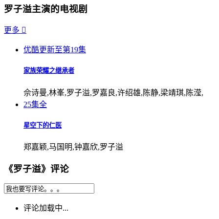
罗子溢主演的电视剧
更多

优酷
更新至第19集
家族荣耀之继承者
佘诗曼,林峯,罗子溢,罗嘉良,许绍雄,陈静,梁靖琪,陈滢,
25集全
星空下的仁医
郑嘉颖,马国明,钟嘉欣,罗子溢
《罗子溢》评论
评论加载中...