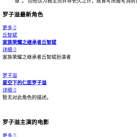
章”。 而他认为救生员并非长久之计，故曾考虑报考消
罗子溢最新角色
更多

丘智斌
家族荣耀之继承者
丘智斌
详细

家族荣耀之继承者丘智斌扮演者
罗子溢
星空下的仁医
罗子溢
详细

暂无对此角色的描述。
罗子溢主演的电影
更多
