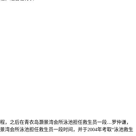
课程，之后在青衣岛灏景湾会所泳池担任救生员一段…
罗仲谦，
湾会所泳池担任救生员一段时间，并于2004年考取“泳池救生