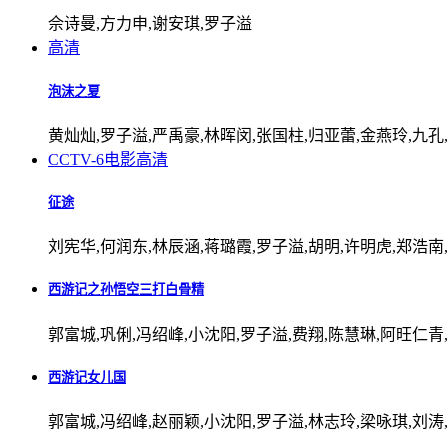
佘诗曼,方力申,谢安琪,罗子溢
高清
泡沫之夏
黄灿灿,罗子溢,严禹豪,林晖闵,张国柱,归亚蕾,金燕玲,九孔
CCTV-6电影
高清
征途
刘宪华,何润东,林辰涵,蒋璐霞,罗子溢,胡明,许明虎,郑浩南
西游记之孙悟空三打白骨精
郭富城,巩俐,冯绍峰,小沈阳,罗子溢,费翔,陈慧琳,阿旺仁青
西游记女儿国
郭富城,冯绍峰,赵丽颖,小沈阳,罗子溢,林志玲,梁咏琪,刘涛