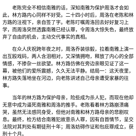
老陈完全不相信南雅的话，深知南雅为保护周洛才会如
此，林方路内心同样不好受。二十四小时后，周洛在老陈和林
方路的注视下，亲自签了字。老陈叮嘱周洛回去好好复习上
学，而周洛突然透露南雅已经认罪，令周洛大惊失色，最终放
弃了自由的机会，主动交代事实的真相。
在众人庆祝跨年夜之时，周洛乔装徐毅，拉着南雅上演一
出互殴戏码，两人含泪相对，又深情拥吻，释放了内心的全部
情感，不掺杂一丝欲望。林方路仿佛在旁边亲眼见证了这一
幕，被他们的爱所震撼，久久无法平静。结局一：这天夜里，
林方路失落地坐在河边，向老陈讲述自己母亲遭受家暴的往
事。
当年的林方路为保护母亲，险些成为杀人犯，而现在他却
无意中成为逼死南雅和周洛的推手。老陈看着林方路崩溃痛
哭，虽然无法感同身受，但他对南雅和林方路母亲的悲剧叹
息。最终，检方结合南雅犯故意杀人罪，因有自首情节，呈交
法院对其判处有期徒刑十年；周洛妨碍作证和包庇罪成立，获
刑十个月。