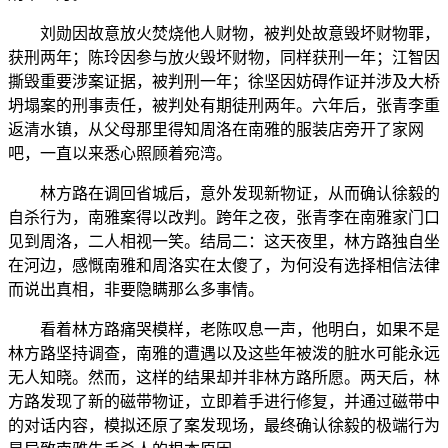
刘勋因故意放火焚烧他人财物，被判处故意毁坏财物罪，
获刑两年；陈玲因参与放火毁坏财物，同样获刑一年；江智因
撕毁重要涉案证据，被判刑一年；徐坚因妨碍作证并涉及大桥
坍塌案的刑事责任，被判处有期徒刑两年。六年后，张青李重
返清水镇，从父母那里得知周洛在南雅的服装店旁开了家网
吧，一直以来悉心照顾着宛湾。
林方路在调回省城后，意外发现新物证，从而确认徐毅的
自杀行为，南雅案得以改判。跨年之夜，张青李在南雅家门口
见到周洛，二人相视一笑。结局二：这天夜里，林方路独自坐
在河边，感慨南雅和周洛实在太傻了，为何没有选择相信法律
而说出真相，非要隐瞒那么多事情。
看着林方路痛哭模样，老陈叹息一声，他明白，如果不是
林方路坚持调查，南雅的遭遇以及这些年被泼的脏水可能永远
无人知晓。然而，这样的结果却并非林方路所愿。两天后，林
方路发现了新的磁带物证，立即着手进行修复，并通过磁带中
的对话内容，模拟还原了案发现场，最终确认徐毅的极端行为