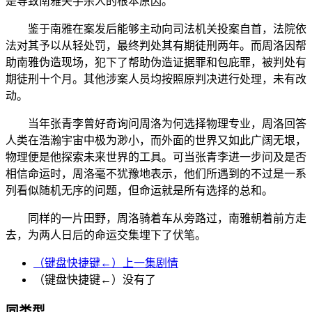
是导致南雅失手杀人的根本原因。
鉴于南雅在案发后能够主动向司法机关投案自首，法院依
法对其予以从轻处罚，最终判处其有期徒刑两年。而周洛因帮
助南雅伪造现场，犯下了帮助伪造证据罪和包庇罪，被判处有
期徒刑十个月。其他涉案人员均按照原判决进行处理，未有改
动。
当年张青李曾好奇询问周洛为何选择物理专业，周洛回答
人类在浩瀚宇宙中极为渺小，而外面的世界又如此广阔无垠，
物理便是他探索未来世界的工具。可当张青李进一步问及是否
相信命运时，周洛毫不犹豫地表示，他们所遇到的不过是一系
列看似随机无序的问题，但命运就是所有选择的总和。
同样的一片田野，周洛骑着车从旁路过，南雅朝着前方走
去，为两人日后的命运交集埋下了伏笔。
（键盘快捷键←）上一集剧情
（键盘快捷键←）没有了
同类型