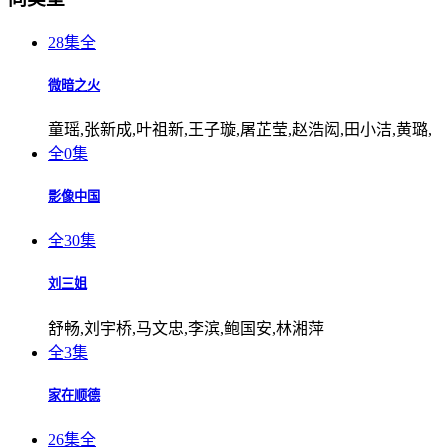
28集全
微暗之火
童瑶,张新成,叶祖新,王子璇,屠芷莹,赵浩闳,田小洁,黄璐,
全0集
影像中国
全30集
刘三姐
舒畅,刘宇桥,马文忠,李滨,鲍国安,林湘萍
全3集
家在顺德
26集全