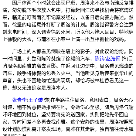
因尸体两个小时就会出现尸斑，周洛来不及与南雅反复排
演，匆匆脱下毛衣放入包中，打算赶回江边寻找机会将宛湾送
来，临走前叮嘱南雅牢记案发经过，以备日后向警方陈述。然
而，徐坚的电话意外打断了周洛的计划。周洛觉得警方会注意
到来电时间，深入调查徐毅死因，所以他为掩人耳目，特地穿
上徐毅的大衣，与南雅在小巷中上演一出互相撕扯的戏码。
广场上的人都看见倒映在墙上的影子，对此议论纷纷。同
一时间里，刘勋和陈玲焚烧了徐毅的汽车，
陈钧
(
赵浩闳
饰)
目
睹周洛和南雅的离去背影。在返回江边途中，周洛看见燃烧的
汽车，顺手将徐毅的包丢入火中。当他听见身后传来张华山的
声音，头也不回地匆忙逃离现场，却恰巧被林桂香看见这一
幕，却又无法确定是周洛本人。
张青李
(
王子璇
饰)
在半路拦住周洛，意图表白，周洛无心
纠缠，稍不留意把她推倒在地，令她伤心至极。随后周洛气喘
吁吁地回到摊位，坚持要将宛湾送回家，实则把她先带回自
家，等时间差不多再去找南雅。这个安静的夜里，周洛按照预
设计划般慌乱离开案发现场，南雅在其走后，独自前往清水镇