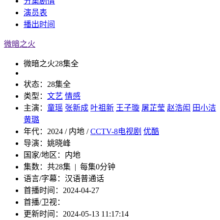
分集
剧情
演员
表
播出
时间
微暗之火
微暗之火
28集全
状态：
28集全
类型：
文艺
情感
主演：
童瑶
张新成
叶祖新
王子璇
屠芷莹
赵浩闳
田小洁
黄璐
年代：
2024 / 内地 /
CCTV-8电视剧
优酷
导演：
姚晓峰
国家/地区：
内地
集数：
共28集 | 每集0分钟
语言/字幕：
汉语普通话
首播时间：
2024-04-27
首播/卫视：
更新时间：
2024-05-13 11:17:14