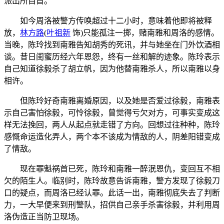
派出所自首。
如今周洛被警方传唤超过十二小时，意味着他即将被释
放，
林方路
(
叶祖新
饰)
只能孤注一掷，赌南雅和周洛的感情。
当晚，陈玲找到南雅告知胡秀的死讯，并与她坐在门外饮酒相
谈。昔日闺蜜历经六年恩怨，终有一丝和解的迹象。陈玲表示
自己知道徐毅杀了胡立帆，因为他替南雅杀人，所以南雅以身
相许。
但陈玲好奇南雅离婚原因，以及她是否爱过徐毅，南雅表
示自己害怕徐毅，可怜徐毅，曾觉得亏欠对方，可事实变成这
样无法挽回，两人从起点就走错了方向。回想过往种种，陈玲
感慨命运造化弄人，两个本不该成为情敌的人，阴差阳错变成
了情敌。
现在罪魁祸首已死，陈玲和南雅一醉泯恩仇，变回互不相
欠的陌生人。临别时，陈玲故意告诉南雅，警方发现了徐毅刀
口的疑点，而周洛已经认罪。此话一出，南雅彻底失去了判断
力，一大早便来到刑警队，招供自己亲手杀害徐毅，并利用周
洛伪造正当防卫现场。