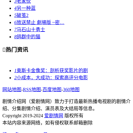
3
老家伙
4
另一种蓝
5
破茧2
6
放送禁止 劇場版 ~密…
7
马石山十勇士
8
鸽群中的猫

热门资讯
1
奥斯卡金像奖：剖析获奖影片的剧
2
小成本，大成功：探索高评分电影
网站地图
-
RSS地图
-
百度地图
-
360地图
剧情介绍网（爱剧情网）致力于打造最新热播电视剧的剧情介
绍、分集剧情介绍、演员表及大结局等信息。
Copyright 2019-2024
爱剧情网
版权所有
本站内容来源网络，如有侵权联系邮箱删除