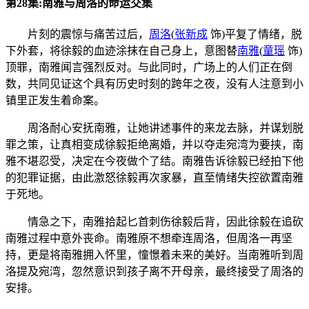
第28集:南雅与周洛的命运交集
片刻的震惊与痛苦过后，
周洛
(
张新成
饰)
平复了情绪，脱
下外套，将徐毅的血迹涂抹在自己身上，意图替
南雅
(
童瑶
饰)
顶罪，南雅闻言强烈反对。与此同时，广场上的人们正在倒
数，共同见证这个具有历史时刻的跨年之夜，没有人注意到小
镇里正发生着命案。
周洛耐心安抚南雅，让她讲述事件的来龙去脉，并谋划脱
罪之策，让真相变成徐毅拒绝离婚，并以夺走宛湾为要挟，南
雅不堪忍受，决定在今夜做个了结。南雅告诉徐毅已经拍下他
的犯罪证据，由此激怒徐毅再次家暴，直至情绪失控欲置南雅
于死地。
情急之下，南雅拾起匕首刺伤徐毅后背，因此徐毅在追砍
南雅过程中意外丧命。南雅原不想牵连周洛，但周洛一再坚
持，更是将南雅拥入怀里，憧憬着未来的美好。当南雅听到周
洛提及宛湾，忽然意识到孩子离不开母亲，最终接受了周洛的
安排。