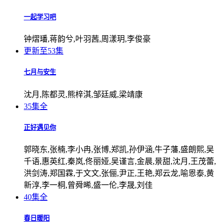
一起学习吧
钟熠璠,蒋韵兮,叶羽茜,周漾玥,李俊豪
更新至53集
七月与安生
沈月,陈都灵,熊梓淇,邹廷威,梁靖康
35集全
正好遇见你
郭晓东,张楠,李小冉,张博,郑凯,孙伊涵,牛子藩,盛朗熙,吴
千语,惠英红,秦岚,佟丽娅,吴谨言,金晨,景甜,沈月,王茂蕾,
洪剑涛,郑国霖,于文文,张俪,尹正,王艳,郑云龙,喻恩泰,黄
新淳,李一桐,曾舜晞,盛一伦,李晟,刘佳
40集全
春日暖阳