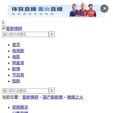
✕


首页
电视剧
电影
明星库
剧情
节目表
短剧

当前位置：
爱剧情网
>
国产剧剧情
>
微暗之火
视频
概览