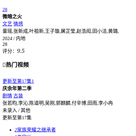
28
微暗之火
文艺
情感
童瑶,张新成,叶祖新,王子璇,屠芷莹,赵浩闳,田小洁,黄璐,
2024 / 内地
28
9.5
评分：

热门视频
更新至第17集
1
庆余年第二季
剧情
古装
张若昀,李沁,陈道明,吴刚,郭麒麟,付辛博,田雨,李小冉
未录入 / 其他
更新至第17集
2
家族荣耀之继承者