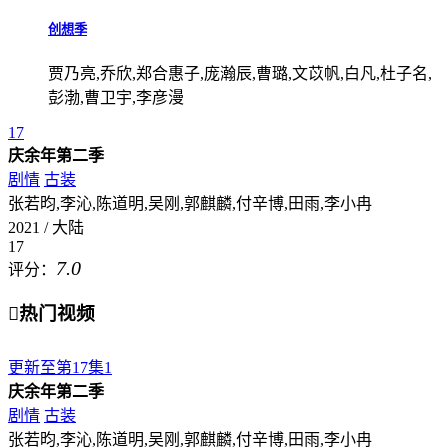
创想季
贾乃亮,乔欣,郑合惠子,庞瀚辰,曹璐,文苡帆,白凡,杜子名,
彭渤,曹卫宇,李彦漫
17
庆余年第二季
剧情
古装
张若昀,李沁,陈道明,吴刚,郭麒麟,付辛博,田雨,李小冉
2021 / 大陆
17
7.0
评分：

热门视频
更新至第17集
1
庆余年第二季
剧情
古装
张若昀,李沁,陈道明,吴刚,郭麒麟,付辛博,田雨,李小冉