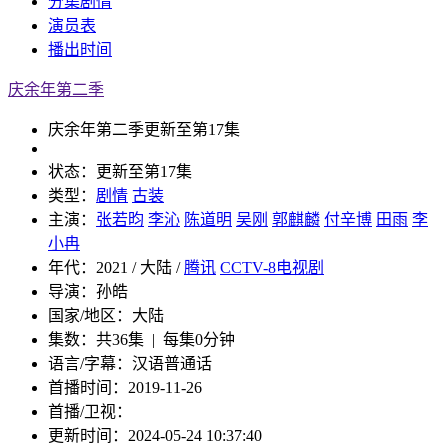
分集
剧情
演员
表
播出
时间
庆余年第二季
庆余年第二季
更新至第17集
状态：
更新至第17集
类型：
剧情
古装
主演：
张若昀
李沁
陈道明
吴刚
郭麒麟
付辛博
田雨
李
小冉
年代：
2021 / 大陆 /
腾讯
CCTV-8电视剧
导演：
孙皓
国家/地区：
大陆
集数：
共36集 | 每集0分钟
语言/字幕：
汉语普通话
首播时间：
2019-11-26
首播/卫视：
更新时间：
2024-05-24 10:37:40