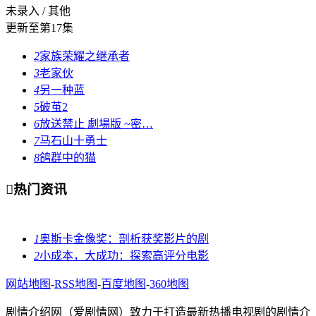
未录入 / 其他
更新至第17集
2
家族荣耀之继承者
3
老家伙
4
另一种蓝
5
破茧2
6
放送禁止 劇場版 ~密…
7
马石山十勇士
8
鸽群中的猫

热门资讯
1
奥斯卡金像奖：剖析获奖影片的剧
2
小成本，大成功：探索高评分电影
网站地图
-
RSS地图
-
百度地图
-
360地图
剧情介绍网（爱剧情网）致力于打造最新热播电视剧的剧情介