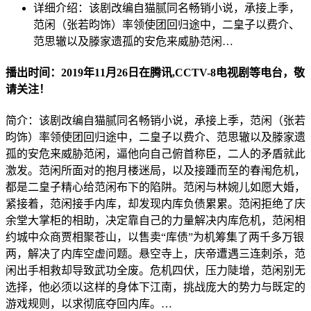
详细介绍：
该剧改编自猫腻同名畅销小说，承接上季，
范闲（张若昀饰）率领使团回归途中，二皇子以费介、
范思辙以及滕家遗孤的安危来威胁范闲…
播出时间：2019年11月26日在腾讯,CCTV-8电视剧等电台，敬
请关注！
简介：该剧改编自猫腻同名畅销小说，承接上季，范闲（张若
昀饰）率领使团回归途中，二皇子以费介、范思辙以及滕家遗
孤的安危来威胁范闲，逼他向自己俯首称臣，二人的矛盾就此
激发。范闲所面对的抱月楼迷局，以及接踵而至的春闱危机，
都是二皇子精心给范闲布下的陷阱。范闲与林婉儿如愿大婚，
紧接着，范闲接手内库，却发现内库负债累累。范闲拒绝了庆
余堂大掌柜的相助，决定靠自己的力量解决内库危机，范闲相
约城中众商贾相聚苍山，以售卖“库债”为机筹集了两千多万银
两，解决了内库空虚问题。悬空寺上，庆帝遭遇三连刺杀，范
闲出手相救却导致武功全废。危机四伏，压力陡增，范闲别无
选择，他必须以这样的身体下江南，挑战庞大的势力与既定的
游戏规则，以求彻底夺回内库。…