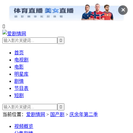
✕


首页
电视剧
电影
明星库
剧情
节目表
短剧

当前位置：
爱剧情网
>
国产剧
>
庆余年第二季
视频
概览