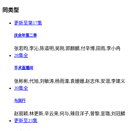
同类型
更新至第17集
庆余年第二季
张若昀,李沁,陈道明,吴刚,郭麒麟,付辛博,田雨,李小冉
28集全
手术直播间
张彬彬,代旭,刘敏涛,杨雨潼,袁姗姗,赵志伟,安沺,李建义
39集全
与凤行
赵丽颖,林更新,辛云来,何与,辣目洋子,曾黎,宣璐,刘冠麟
更新至23集