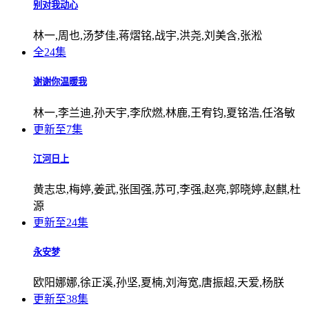
别对我动心
林一,周也,汤梦佳,蒋熠铭,战宇,洪尧,刘美含,张淞
全24集
谢谢你温暖我
林一,李兰迪,孙天宇,李欣燃,林鹿,王宥钧,夏铭浩,任洛敏
更新至7集
江河日上
黄志忠,梅婷,姜武,张国强,苏可,李强,赵亮,郭晓婷,赵麒,杜
源
更新至24集
永安梦
欧阳娜娜,徐正溪,孙坚,夏楠,刘海宽,唐振超,天爱,杨朕
更新至38集